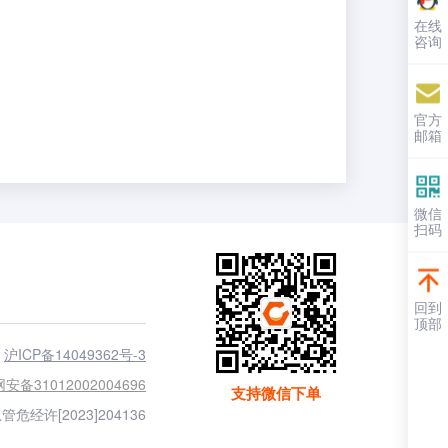
在线
咨询
官方
邮箱
微信
扫码
回到
顶部
沪ICP备14049362号-3
安备31012002004696
支持微信下单
管危经许[2023]204136