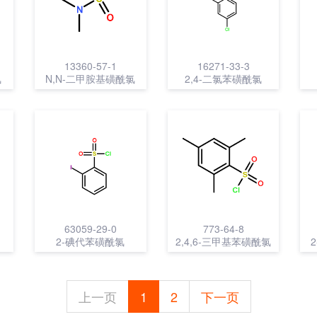
13360-57-1
16271-33-3
氯
N,N-二甲胺基磺酰氯
2,4-二氯苯磺酰氯
63059-29-0
773-64-8
2-碘代苯磺酰氯
2,4,6-三甲基苯磺酰氯
上一页
1
2
下一页