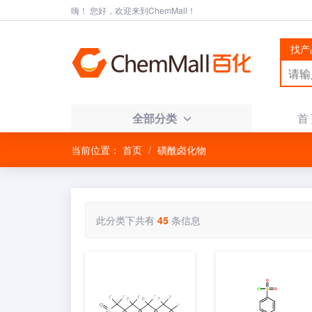
嗨！ 您好，欢迎来到ChemMall！
找产
全部分类
首
当前位置：
首页
磺酰卤化物
此分类下共有
45
条信息