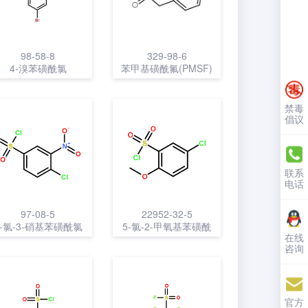
98-58-8
329-98-6
4-溴苯磺酰氯
苯甲基磺酰氟(PMSF)
禁毒
倡议
联系
电话
97-08-5
22952-32-5
4-氯-3-硝基苯磺酰氯
5-氯-2-甲氧基苯磺酰
在线
氯
咨询
官方