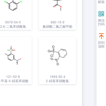
邮箱
微信
6579-54-0
680-15-9
扫码
2,6-二氯苯磺酰氯
氟磺酰二氟乙酸甲酯
回到
顶部
121-02-8
1694-92-4
2-甲基-5-硝基苯磺酰
2-硝基苯磺酰氯
氯