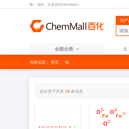
嗨！ 您好，欢迎来到ChemMall！
找产
全部分类
首
当前位置：
首页
锶
此分类下共有
13
条信息