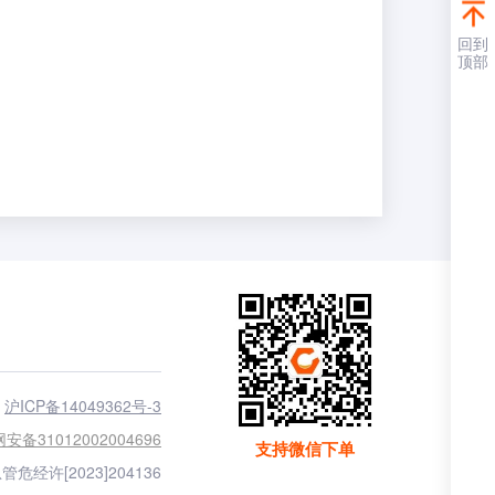
回到
顶部
沪ICP备14049362号-3
安备31012002004696
支持微信下单
管危经许[2023]204136