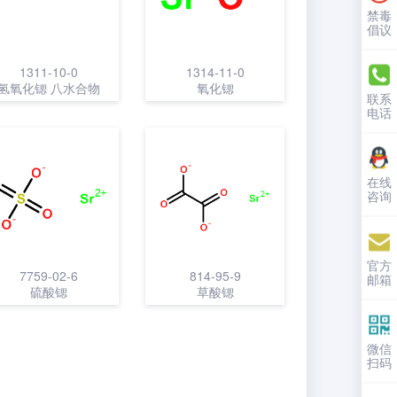
禁毒
倡议
1311-10-0
1314-11-0
氢氧化锶 八水合物
氧化锶
联系
电话
在线
咨询
官方
7759-02-6
814-95-9
邮箱
硫酸锶
草酸锶
微信
扫码